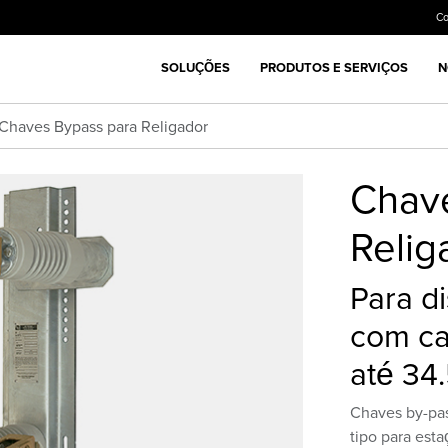
C
SOLUÇÕES
PRODUTOS E SERVIÇOS
N
Chaves Bypass para Religador
Chav
Relig
Para di
com ca
até 34
Chaves by-pas
tipo para esta