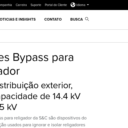
ompanhia
Carreira
Suporte
Portal do Cliente
Idioma
OTICIAS E INSIGHTS
CONTATO
BUSCA
es Bypass para
ador
stribuição exterior,
pacidade de 14.4 kV
.5 kV
s para religador da S&C são dispositivos do
ção usados para ignorar e isolar religadores