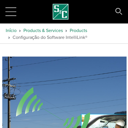
Início
Products & Services
Products
Configuração do Software IntelliLink®