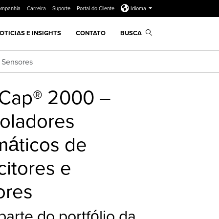
ompanhia
Carreira
Suporte
Portal do Cliente
Idioma
OTICIAS E INSIGHTS
CONTATO
BUSCA
e Sensores
liCap® 2000 –
oladores
máticos de
itores e
ores
arte do portfólio da