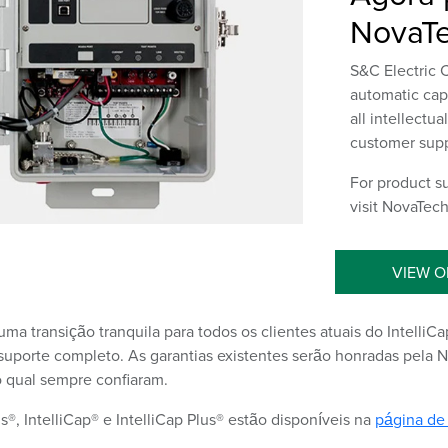
NovaTe
S&C Electric 
automatic cap
all intellectu
customer sup
For product su
visit NovaTech
VIEW 
a transição tranquila para todos os clientes atuais do Intelli
uporte completo. As garantias existentes serão honradas pela N
o qual sempre confiaram.
 IntelliCap® e IntelliCap Plus® estão disponíveis na
página de