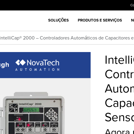
C
SOLUÇÕES
PRODUTOS E SERVIÇOS
N
IntelliCap® 2000 – Controladores Automáticos de Capacitores 
Intel
Contr
Auto
Capac
Sens
Agora p