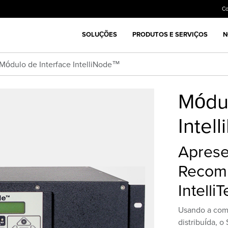
C
SOLUÇÕES
PRODUTOS E SERVIÇOS
N
Módulo de Interface IntelliNode™
Módul
Intel
Aprese
Recomp
Intell
Usando a com
distribuída, 