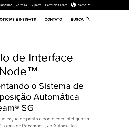
ompanhia
Carreira
Suporte
Portal do Cliente
Idioma
OTICIAS E INSIGHTS
CONTATO
BUSCA
o de Interface
liNode™
ntando o Sistema de
osição Automática
iTeam® SG
unicação de ponto a ponto com inteligência
o Sistema de Recomposição Automática