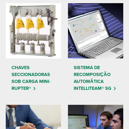
CHAVES
SISTEMA DE
SECCIONADORAS
RECOMPOSIÇÃO
SOB CARGA MINI-
AUTOMÁTICA
RUPTER®
INTELLITEAM® SG