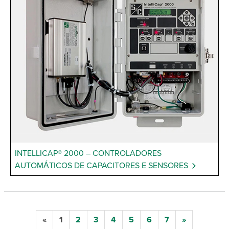
INTELLICAP® 2000 – CONTROLADORES
AUTOMÁTICOS DE CAPACITORES E SENSORES
«
1
2
3
4
5
6
7
»