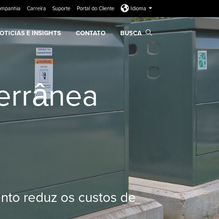
ompanhia
Carreira
Suporte
Portal do Cliente
Idioma
OTICIAS E INSIGHTS
CONTATO
BUSCA
terrânea
anto reduz os custos de