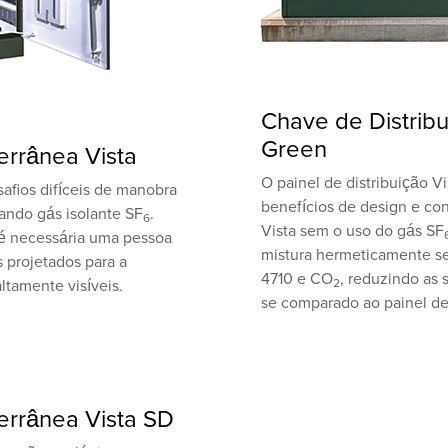
Chave de Distribu
Green
errânea Vista
O painel de distribuição 
safios difíceis de manobra
benefícios de design e con
ando gás isolante SF
.
6
Vista sem o uso do gás SF
é necessária uma pessoa
mistura hermeticamente s
s projetados para a
4710 e CO
, reduzindo as
ltamente visíveis.
2
se comparado ao painel de
terrânea Vista SD