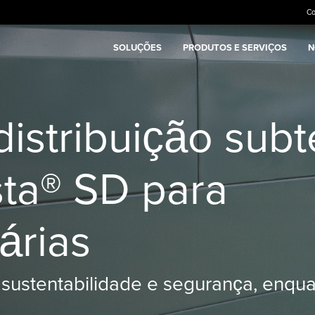
C
SOLUÇÕES
PRODUTOS E SERVIÇOS
N
distribuição sub
sta® SD para
árias
, sustentabilidade e segurança, enqu