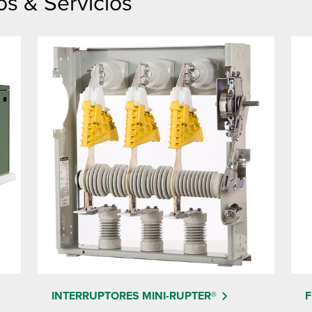
s & Servicios
INTERRUPTORES MINI-RUPTER®
F