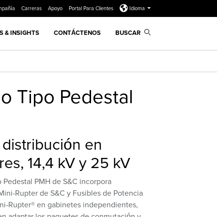
mpañía
Carreras
Apoyo
Portal Para Clientes
Idioma
 & INSIGHTS
CONTÁCTENOS
BUSCAR
o Tipo Pedestal
 distribución en
res, 14,4 kV y 25 kV
o Pedestal PMH de S&C incorpora
 Mini-Rupter de S&C y Fusibles de Potencia
i-Rupter® en gabinetes independientes,
en adaptar los paquetes de conmutación y