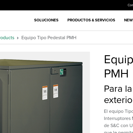
Co
SOLUCIONES
PRODUCTOS & SERVICIOS
NEWS
roducts
Equipo Tipo Pedestal PMH
Equip
PMH
Para la
exterio
El equipo Tip
Interruptores
de S&C con Un
que le permit