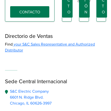
C
I
C
activity
T
Ó
T
CONTACTO
O
N
O
Directorio de Ventas
Find
your S&C Sales Representative and Authorized
Distributor
Sede Central Internacional
S&C Electric Company
6601 N. Ridge Blvd.
Chicago,
IL
60626-3997