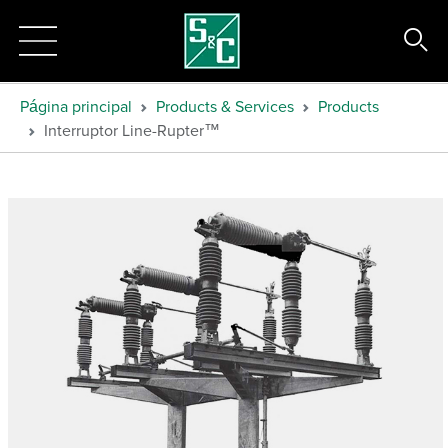
Página principal
Products & Services
Products
Interruptor Line-Rupter™