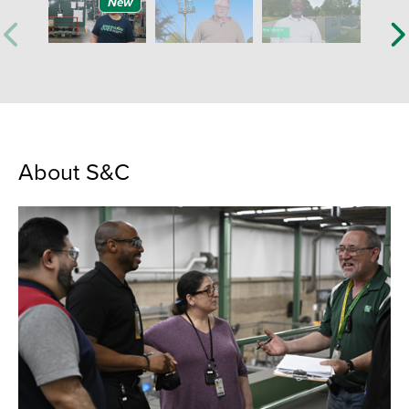
New
About S&C