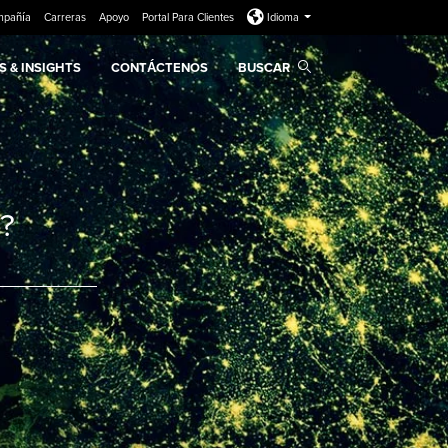
mpañía
Carreras
Apoyo
Portal Para Clientes
Idioma
 & INSIGHTS
CONTÁCTENOS
BUSCAR
?