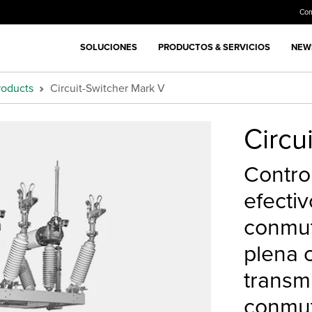
Co
SOLUCIONES
PRODUCTOS & SERVICIOS
NEWS
roducts
Circuit-Switcher Mark V
Circu
Contro
efecti
conmut
plena 
transm
conmut