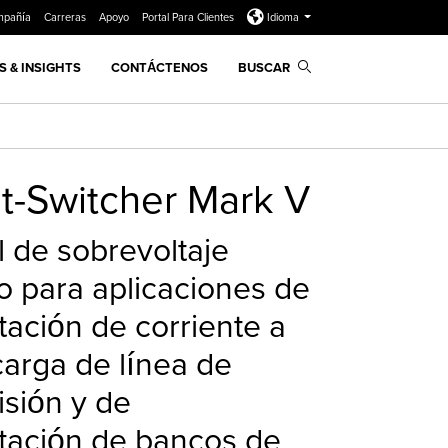
mpañía
Carreras
Apoyo
Portal Para Clientes
Idioma
 & INSIGHTS
CONTÁCTENOS
BUSCAR
it-Switcher Mark V
l de sobrevoltaje
vo para aplicaciones de
ación de corriente a
carga de línea de
isión y de
ación de bancos de