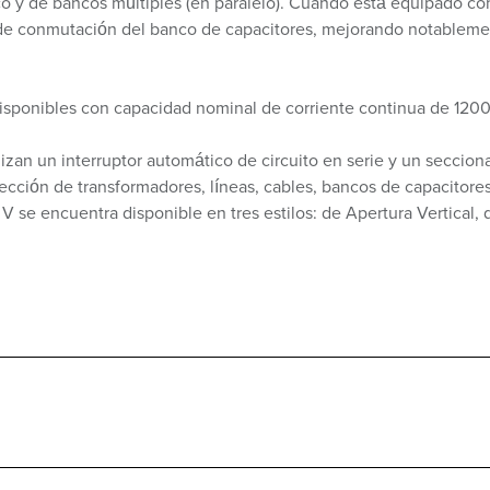
 y de bancos múltiples (en paralelo). Cuando está equipado con
 de conmutación del banco de capacitores, mejorando notablement
disponibles con capacidad nominal de corriente continua de 120
ilizan un interruptor automático de circuito en serie y un seccion
ección de transformadores, líneas, cables, bancos de capacitore
k V se encuentra disponible en tres estilos: de Apertura Vertical, 