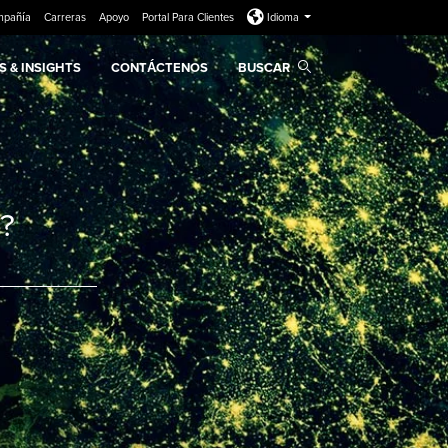
mpañía
Carreras
Apoyo
Portal Para Clientes
Idioma
 & INSIGHTS
CONTÁCTENOS
BUSCAR
?