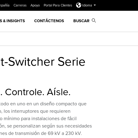
mpañía
Carreras
Apoyo
Portal Para Clientes
Idioma
 & INSIGHTS
CONTÁCTENOS
BUSCAR
it-Switcher Serie
. Controle. Aísle.
 todo en uno en un diseño compacto que
, los interruptores que requieren
 mínimo para instalaciones de fácil
n, se personalizan según sus necesidades
ones de transmisión de 69 kV a 230 kV.