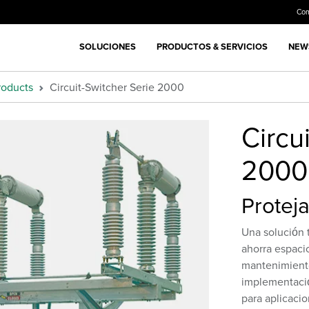
Co
SOLUCIONES
PRODUCTOS & SERVICIOS
NEWS
roducts
Circuit-Switcher Serie 2000
Circu
2000
Proteja
Una solución
ahorra espacio
mantenimiento
implementació
para aplicaci