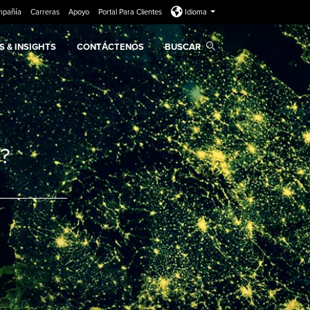
mpañía
Carreras
Apoyo
Portal Para Clientes
Idioma
 & INSIGHTS
CONTÁCTENOS
BUSCAR
?