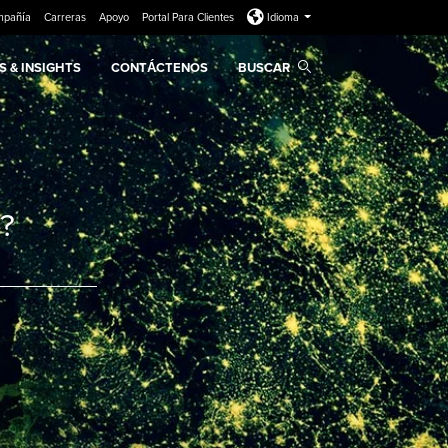
mpañía
Carreras
Apoyo
Portal Para Clientes
Idioma
 & INSIGHTS
CONTÁCTENOS
BUSCAR
?