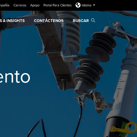
mpañía
Carreras
Apoyo
Portal Para Clientes
Idioma
 & INSIGHTS
CONTÁCTENOS
BUSCAR
ento