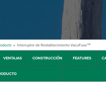
roducts
Interruptor de Restablecimiento VacuFuse™
VENTAJAS
CONSTRUCCIÓN
FEATURES
C
PRODUCTO